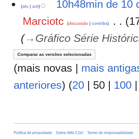
10h48min de 10 
atu
ant
Marciotc
1
discussão
contribs
→
Gráfico Série Históri
(
mais novas
|
mais antiga
anteriores
) (
20
|
50
|
100
Política de privacidade
Sobre Wiki CGU
Termo de responsabilidade