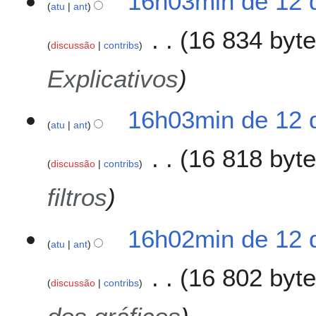
16h03min de 12 
atu
ant
d
e
16 834 byt
2
discussão
contribs
0
Explicativos
2
6
16h03min de 12 
atu
ant
16 818 byt
discussão
contribs
filtros
16h02min de 12 
atu
ant
16 802 byt
discussão
contribs