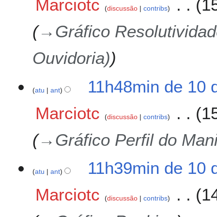
Marciotc
1
discussão
contribs
→
Gráfico Resolutividad
Ouvidoria)
11h48min de 10 
atu
ant
Marciotc
1
discussão
contribs
→
Gráfico Perfil do Man
11h39min de 10 
atu
ant
Marciotc
1
discussão
contribs