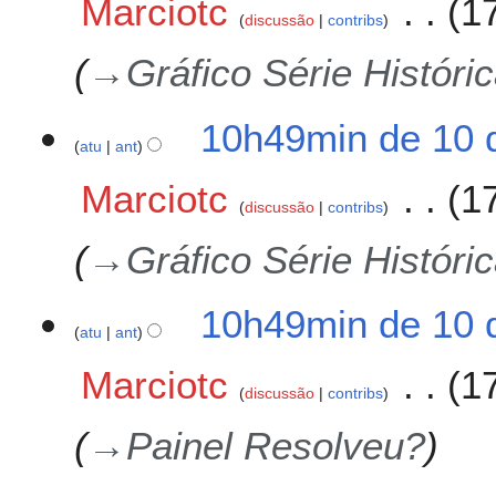
Marciotc
1
discussão
contribs
→
Gráfico Série Históri
10h49min de 10 
atu
ant
Marciotc
1
discussão
contribs
→
Gráfico Série Históri
10h49min de 10 
atu
ant
Marciotc
1
discussão
contribs
→
Painel Resolveu?