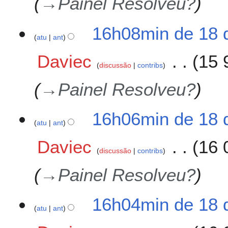
→
Painel Resolveu?
e
2
0
16h08min de 18 
2
atu
ant
5
Daviec
15 
discussão
contribs
→
Painel Resolveu?
16h06min de 18 
atu
ant
Daviec
16 
discussão
contribs
→
Painel Resolveu?
16h04min de 18 
atu
ant