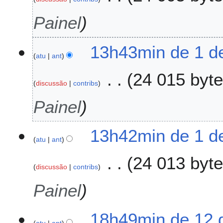
u
l
Painel
h
o
13h43min de 1 de
d
atu
ant
e
2
24 015 byt
0
discussão
contribs
2
Painel
6
13h42min de 1 de
atu
ant
24 013 byt
discussão
contribs
Painel
1
18h49min de 12 