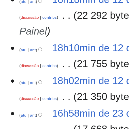
atu
ant
22 292 byt
discussão
contribs
Painel
18h10min de 12 
atu
ant
21 755 byt
discussão
contribs
S
18h02min de 12 
e
atu
ant
m
21 350 byt
r
discussão
contribs
e
s
S
2
16h58min de 23 
u
e
atu
ant
3
m
m
d
o
17 668 byt
r
e