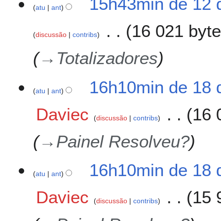
15h43min de 12 
atu
ant
16 021 byt
discussão
contribs
→
Totalizadores
1
16h10min de 18 
atu
ant
8
d
Daviec
16 
e
discussão
contribs
d
e
→
Painel Resolveu?
z
e
16h10min de 18 
m
atu
ant
b
r
Daviec
15 
o
discussão
contribs
d