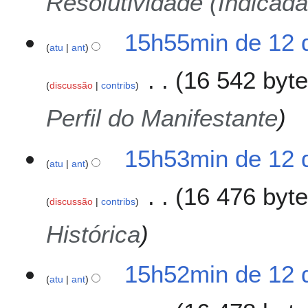
Resolutividade (Indicada
15h55min de 12 
atu
ant
16 542 byt
discussão
contribs
Perfil do Manifestante
15h53min de 12 
atu
ant
16 476 byt
discussão
contribs
Histórica
15h52min de 12 
atu
ant