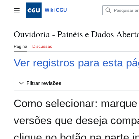
Ir
para
Wiki CGU
Menu principal
o
conteúdo
Ouvidoria - Painéis e Dados Aberto
Página
Discussão
Ver registros para esta pá
Filtrar revisões
Como selecionar: marque 
versões que deseja compa
clique no botão na parte in