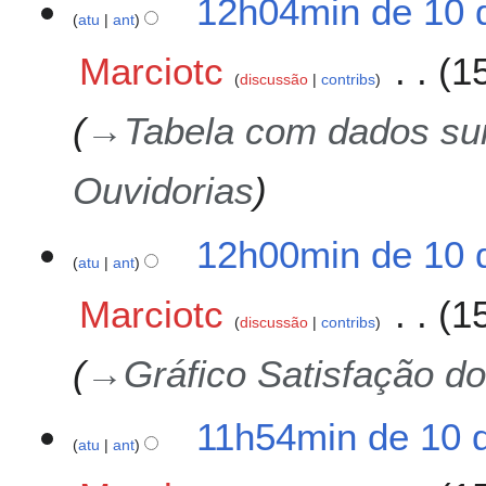
12h04min de 10 
m
2
atu
ant
b
5
r
Marciotc
1
o
discussão
contribs
d
→
Tabela com dados su
e
2
0
Ouvidorias
2
5
12h00min de 10 
atu
ant
Marciotc
1
discussão
contribs
→
Gráfico Satisfação d
11h54min de 10 
atu
ant