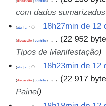
discussão
contribs
e
s
com dados sumarizados 
u
m
o
18h27min de 12 
atu
ant
d
e
22 952 byt
e
discussão
contribs
d
i
Tipos de Manifestação
ç
ã
18h23min de 12 
o
atu
ant
22 917 byt
discussão
contribs
Painel
18h18min de 12 