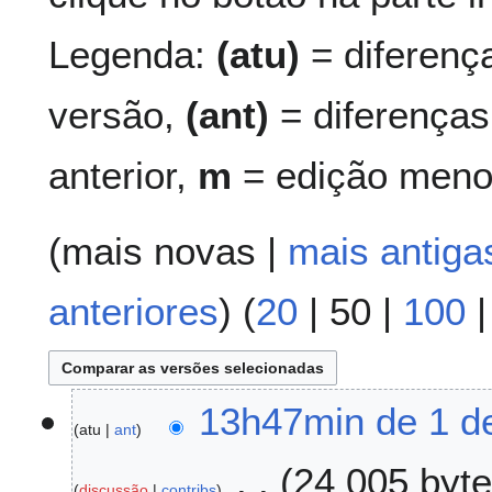
Legenda:
(atu)
= diferenç
versão,
(ant)
= diferenças
anterior,
m
= edição meno
(
mais novas
|
mais antiga
anteriores
) (
20
|
50
|
100
1
13h47min de 1 de
atu
ant
d
e
24 005 byt
j
discussão
contribs