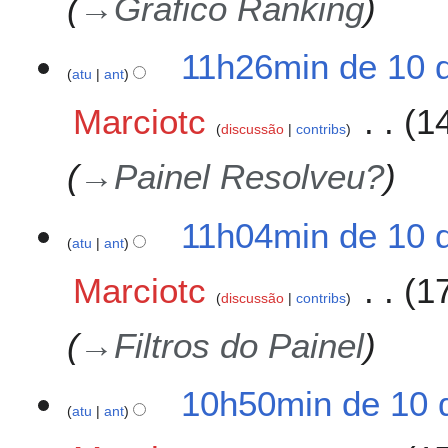
→
Gráfico Ranking
11h26min de 10 
atu
ant
Marciotc
1
discussão
contribs
→
Painel Resolveu?
11h04min de 10 
atu
ant
Marciotc
1
discussão
contribs
→
Filtros do Painel
10h50min de 10 
atu
ant