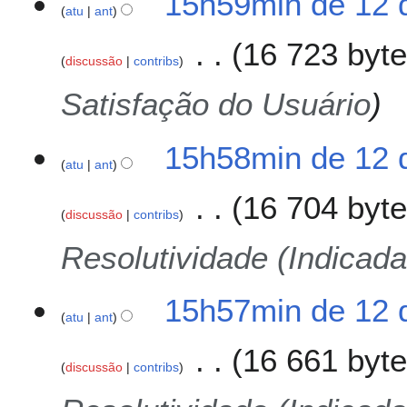
15h59min de 12 
atu
ant
16 723 byt
discussão
contribs
Satisfação do Usuário
15h58min de 12 
atu
ant
16 704 byt
discussão
contribs
Resolutividade (Indicada
15h57min de 12 
atu
ant
16 661 byt
discussão
contribs