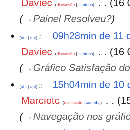
Daviec
16 
discussão
contribs
→
Painel Resolveu?
1
09h28min de 11 
atu
ant
1
d
Daviec
16 
e
discussão
contribs
d
e
→
Gráfico Satisfação d
z
e
1
15h04min de 10 
m
atu
ant
0
b
d
r
Marciotc
1
e
o
discussão
contribs
d
d
e
→
Navegação nos gráfic
e
z
2
e
0