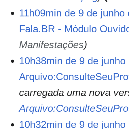
e
2
11h09min de 9 de junho
0
2
Fala.BR - Módulo Ouvido
6
Manifestações
10h38min de 9 de junho
Arquivo:ConsulteSeuPro
carregada uma nova ver
Arquivo:ConsulteSeuPro
10h32min de 9 de junho