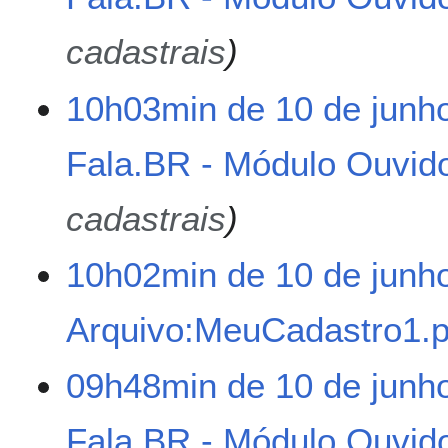
d
cadastrais
i
ç
ã
10h03min de 10 de junh
o
Fala.BR - Módulo Ouvido
cadastrais
10h02min de 10 de junh
Arquivo:MeuCadastro1.
S
09h48min de 10 de junh
e
m
Fala.BR - Módulo Ouvido
r