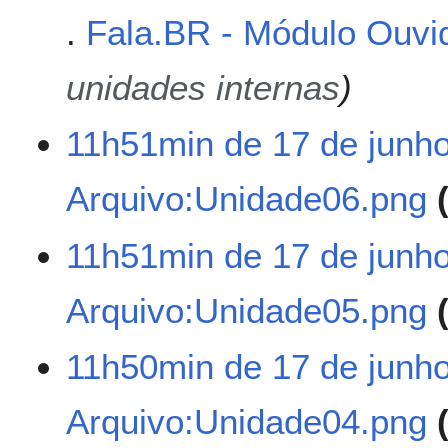
e
Fala.BR - Módulo Ouvi
2
0
unidades internas
2
6
11h51min de 17 de junh
Arquivo:Unidade06.png
S
11h51min de 17 de junh
e
m
Arquivo:Unidade05.png
r
e
s
S
11h50min de 17 de junh
u
e
m
m
Arquivo:Unidade04.png
o
r
d
e