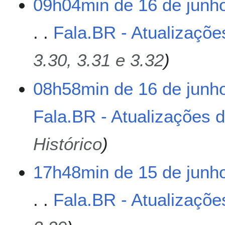
09h04min de 16 de junh
Fala.BR - Atualizaçõe
3.30, 3.31 e 3.32
08h58min de 16 de junh
Fala.BR - Atualizações 
Histórico
1
17h48min de 15 de junh
5
d
Fala.BR - Atualizaçõe
e
j
u