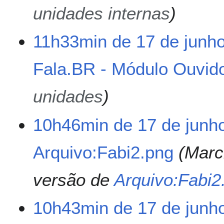
ã
e
s
unidades internas
o
e
u
d
m
11h33min de 17 de junh
i
o
ç
d
ã
e
Fala.BR - Módulo Ouvido
o
e
d
unidades
i
ç
ã
10h46min de 17 de junh
o
Arquivo:Fabi2.png
Marc
versão de
Arquivo:Fabi2
10h43min de 17 de junh