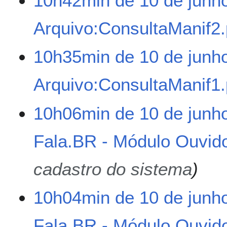
10h42min de 10 de junh
2
0
Arquivo:ConsultaManif2
2
6
S
10h35min de 10 de junh
e
m
Arquivo:ConsultaManif1
r
e
s
S
10h06min de 10 de junh
u
e
m
m
Fala.BR - Módulo Ouvido
o
r
d
e
e
s
cadastro do sistema
e
u
d
m
10h04min de 10 de junh
i
o
ç
d
ã
e
Fala.BR - Módulo Ouvido
o
e