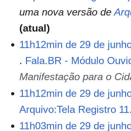
s
uma nova versão de
Arq
u
m
atual
o
d
e
11h12min de 29 de junh
e
d
Fala.BR - Módulo Ouvi
i
ç
ã
Manifestação para o Ci
o
11h12min de 29 de junh
Arquivo:Tela Registro 11
S
11h03min de 29 de junh
e