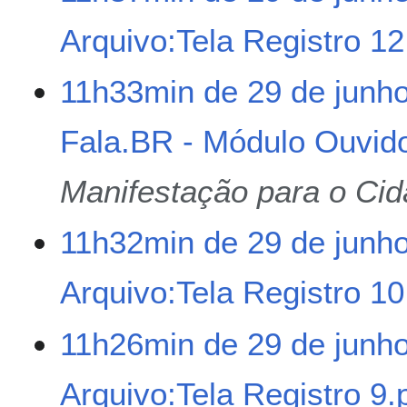
ç
d
ã
e
Arquivo:Tela Registro 1
o
e
d
S
11h33min de 29 de junh
i
e
ç
m
ã
Fala.BR - Módulo Ouvido
r
o
e
s
Manifestação para o Ci
u
m
11h32min de 29 de junh
o
d
e
Arquivo:Tela Registro 1
e
d
S
11h26min de 29 de junh
i
e
ç
m
ã
Arquivo:Tela Registro 9.
r
o
e