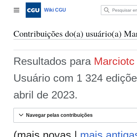
Ir
para
Wiki CGU
Menu principal
o
conteúdo
Contribuições do(a) usuário(a) Ma
Resultados para
Marciotc
Usuário com 1 324 ediçõe
abril de 2023.
Navegar pelas contribuições
(
mais novas
|
mais antiga