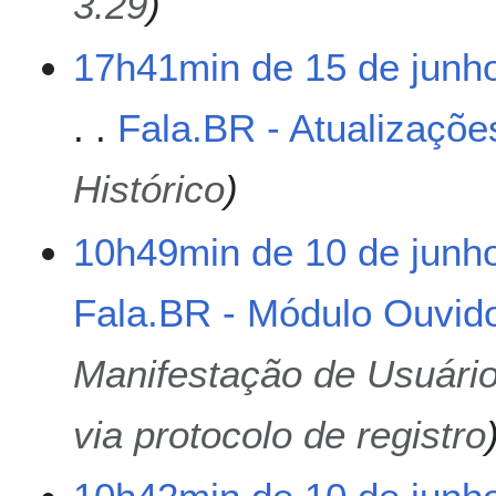
3.29
n
h
17h41min de 15 de junh
o
d
e
Fala.BR - Atualizaçõe
2
0
Histórico
2
6
1
10h49min de 10 de junh
0
d
Fala.BR - Módulo Ouvido
e
j
u
Manifestação de Usuári
n
h
via protocolo de registro
o
d
e