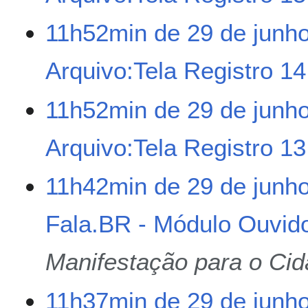
e
s
S
11h52min de 29 de junh
u
e
m
m
Arquivo:Tela Registro 1
o
r
d
e
e
s
S
11h52min de 29 de junh
e
u
e
d
m
m
Arquivo:Tela Registro 1
i
o
r
ç
d
e
ã
e
s
S
11h42min de 29 de junh
o
e
u
e
d
m
m
Fala.BR - Módulo Ouvido
i
o
r
ç
d
e
ã
e
s
Manifestação para o Ci
o
e
u
d
m
11h37min de 29 de junh
i
o