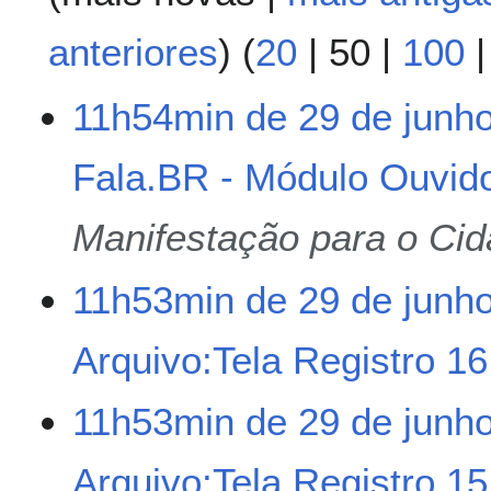
anteriores
) (
20
|
50
|
100
2
11h54min de 29 de junh
9
d
Fala.BR - Módulo Ouvido
e
j
u
Manifestação para o Ci
n
h
11h53min de 29 de junh
o
d
e
Arquivo:Tela Registro 1
2
0
S
11h53min de 29 de junh
2
e
6
m
Arquivo:Tela Registro 1
r