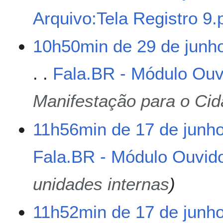
m
Arquivo:Tela Registro 9.
r
e
s
S
10h50min de 29 de junh
u
e
m
m
Fala.BR - Módulo Ouv
o
r
d
e
e
s
Manifestação para o Ci
e
u
d
m
1
11h56min de 17 de junh
i
o
7
ç
d
d
ã
e
Fala.BR - Módulo Ouvido
e
o
e
j
d
u
unidades internas
i
n
ç
h
ã
11h52min de 17 de junh
o
o
d