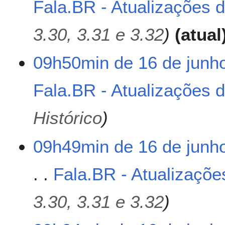
Fala.BR - Atualizações 
i
e
ç
j
ã
u
3.30, 3.31 e 3.32
atual
o
n
h
09h50min de 16 de junh
o
d
e
Fala.BR - Atualizações 
2
0
Histórico
2
6
09h49min de 16 de junh
Fala.BR - Atualizaçõe
3.30, 3.31 e 3.32