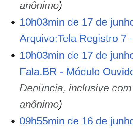
anônimo
10h03min de 17 de junh
Arquivo:Tela Registro 7 
S
10h03min de 17 de junh
e
m
Fala.BR - Módulo Ouvido
r
e
s
Denúncia, inclusive com 
u
m
anônimo
o
d
e
1
09h55min de 16 de junh
e
6
d
d