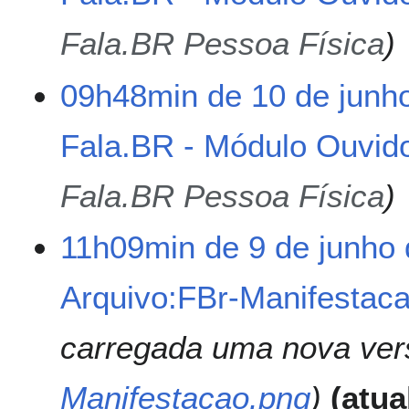
e
s
Fala.BR Pessoa Física
u
m
09h48min de 10 de junh
o
d
e
Fala.BR - Módulo Ouvido
e
d
Fala.BR Pessoa Física
i
ç
ã
9
11h09min de 9 de junho
o
d
e
Arquivo:FBr-Manifestac
j
u
n
carregada uma nova ve
h
o
Manifestacao.png
atua
d