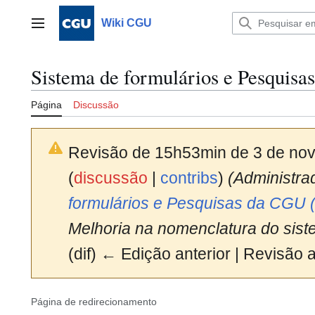
Ir
para
Wiki CGU
Menu principal
o
conteúdo
Sistema de formulários e Pesquis
Página
Discussão
Revisão de 15h53min de 3 de no
(
discussão
|
contribs
)
(Administr
formulários e Pesquisas da CGU 
Melhoria na nomenclatura do sist
(dif) ← Edição anterior | Revisão at
Página de redirecionamento