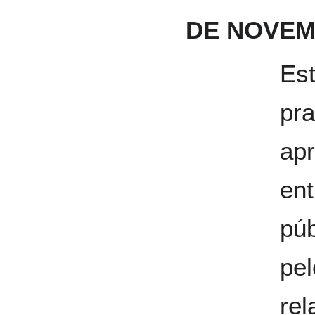
DE NOVEM
Est
pra
ap
ent
púb
pe
rel