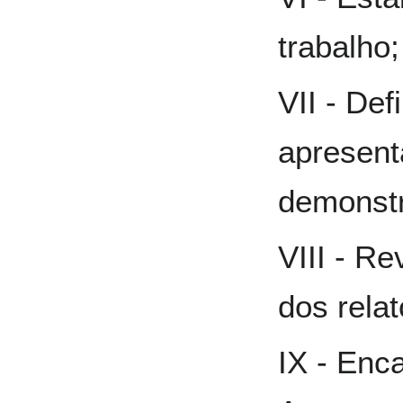
trabalho;
VII - Def
apresent
demonstr
VIII - Re
dos rela
IX - En