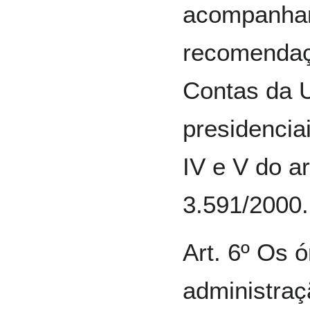
acompanhar
recomendaç
Contas da U
presidencia
IV e V do ar
3.591/2000.
Art. 6º Os 
administraç