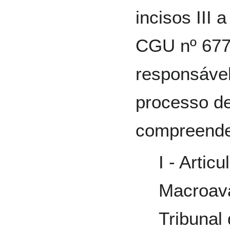
incisos III 
CGU nº 677
responsáve
processo d
compreend
I - Artic
Macroava
Tribunal