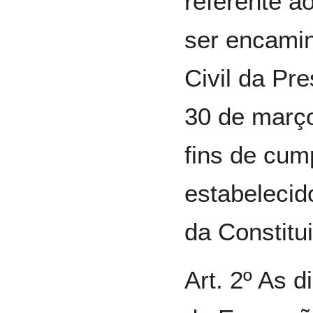
referente ao
ser encami
Civil da Pr
30 de março
fins de cum
estabelecido
da Constitu
Art. 2º As 