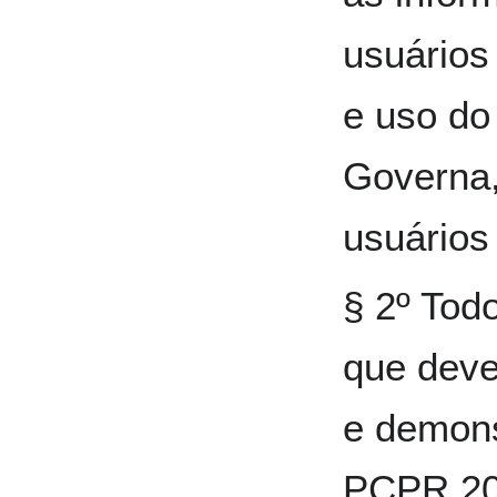
usuários
e uso d
Governa,
usuários
§ 2º Tod
que deve
e demons
PCPR 201