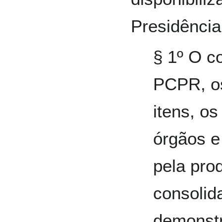
Presidência
§ 1º O c
PCPR, os
itens, o
órgãos e
pela pro
consolid
demonstr