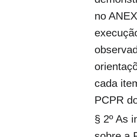
no ANEX
execução
observa
orientaç
cada ite
PCPR do
§ 2º As 
sobre a 