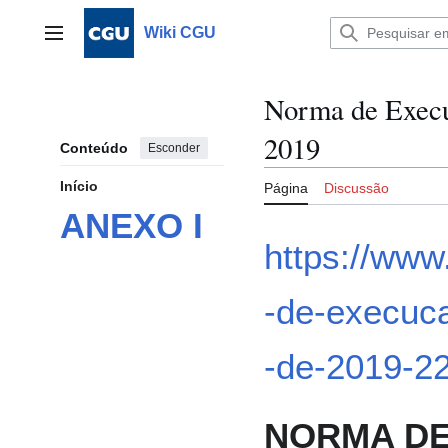
Ir
para
Wiki CGU
Menu principal
o
conteúdo
Norma de Execu
2019
Conteúdo
Esconder
Início
Página
Discussão
ANEXO I
https://www
-de-execuc
-de-2019-2
NORMA DE 