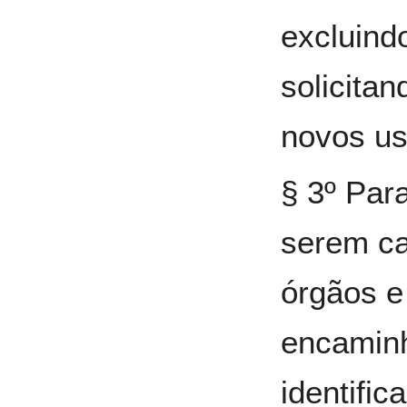
excluind
solicita
novos us
§ 3º Par
serem ca
órgãos e
encaminh
identific