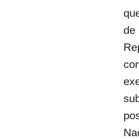
qu
de 
Re
com
exe
sub
pos
Nac