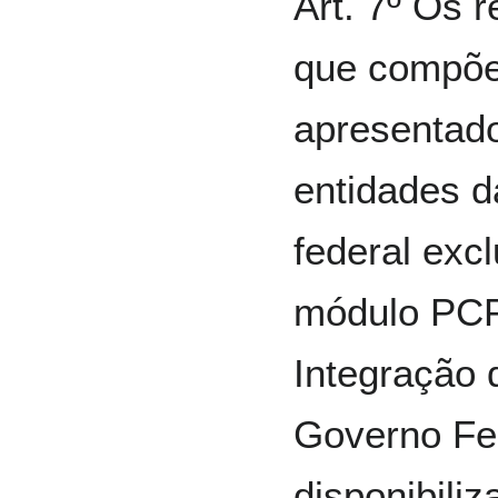
Art. 7º Os r
que compõ
apresentado
entidades d
federal exc
módulo PCP
Integração 
Governo Fe
disponibiliz