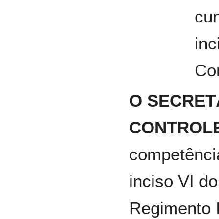
cu
inc
Con
O SECRET
CONTROLE
competência
inciso VI do
Regimento I