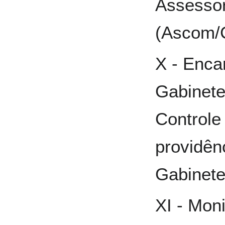
Assessor
(Ascom/C
X - Enc
Gabinete
Controle 
providên
Gabinete
XI - Mon