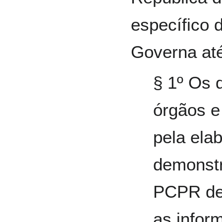
específico
Governa até
§ 1º Os 
órgãos e
pela elab
demonst
PCPR de
as infor