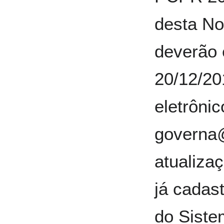
desta N
deverão 
20/12/20
eletrônic
governa@
atualiza
já cadas
do Siste