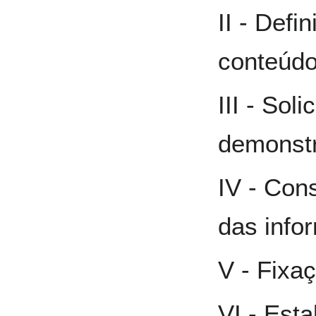
II - Defi
conteúd
III - Sol
demonstr
IV - Con
das info
V - Fixa
VI - Est