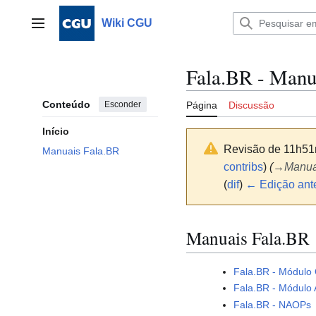
Ir
para
Wiki CGU
Menu principal
o
conteúdo
Fala.BR - Manu
Conteúdo
Esconder
Página
Discussão
Início
Revisão de 11h51m
Manuais Fala.BR
contribs
)
(
→
Manua
(
dif
)
← Edição ante
Manuais Fala.BR
Fala.BR - Módulo 
Fala.BR - Módulo 
Fala.BR - NAOPs