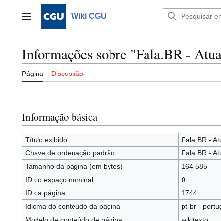
Ir
para
Wiki CGU
Menu principal
o
conteúdo
Informações sobre "Fala.BR - Atua
Página
Discussão
Informação básica
Título exibido
Fala.BR - At
Chave de ordenação padrão
Fala.BR - At
Tamanho da página (em bytes)
164 585
ID do espaço nominal
0
ID da página
1744
Idioma do conteúdo da página
pt-br - portu
Modelo de conteúdo de página
wikitexto