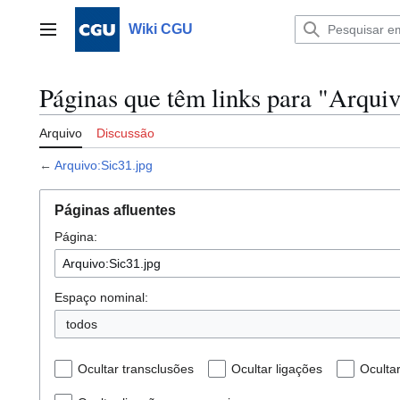
Ir
para
Wiki CGU
Menu principal
o
conteúdo
Páginas que têm links para "Arquiv
Arquivo
Discussão
←
Arquivo:Sic31.jpg
Páginas afluentes
Página:
Espaço nominal:
todos
Ocultar transclusões
Ocultar ligações
Oculta