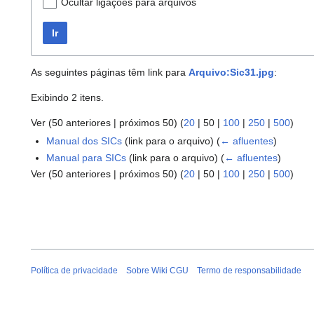
Ocultar ligações para arquivos
Ir
As seguintes páginas têm link para
Arquivo:Sic31.jpg
:
Exibindo 2 itens.
Ver (
50 anteriores
|
próximos 50
) (
20
|
50
|
100
|
250
|
500
)
Manual dos SICs
(link para o arquivo)
(
← afluentes
)
Manual para SICs
(link para o arquivo)
(
← afluentes
)
Ver (
50 anteriores
|
próximos 50
) (
20
|
50
|
100
|
250
|
500
)
Política de privacidade
Sobre Wiki CGU
Termo de responsabilidade