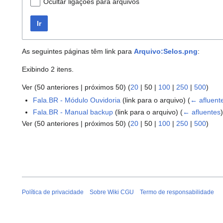
Ocultar ligações para arquivos
Ir
As seguintes páginas têm link para
Arquivo:Selos.png
:
Exibindo 2 itens.
Ver (
50 anteriores
|
próximos 50
) (
20
|
50
|
100
|
250
|
500
)
Fala.BR - Módulo Ouvidoria
(link para o arquivo)
(
← afluent
Fala.BR - Manual backup
(link para o arquivo)
(
← afluentes
Ver (
50 anteriores
|
próximos 50
) (
20
|
50
|
100
|
250
|
500
)
Política de privacidade
Sobre Wiki CGU
Termo de responsabilidade