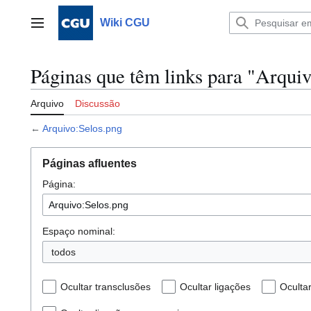
Ir
para
Wiki CGU
Menu principal
o
conteúdo
Páginas que têm links para "Arqui
Arquivo
Discussão
←
Arquivo:Selos.png
Páginas afluentes
Página:
Espaço nominal:
todos
Ocultar transclusões
Ocultar ligações
Oculta