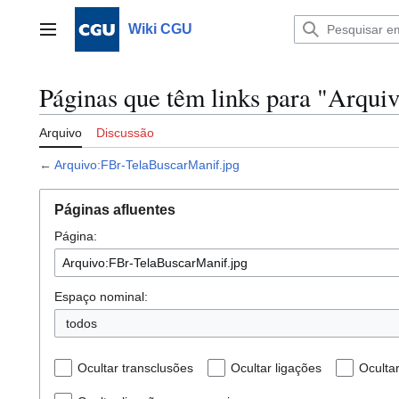
Ir
para
Wiki CGU
Menu principal
o
conteúdo
Páginas que têm links para "Arqui
Arquivo
Discussão
←
Arquivo:FBr-TelaBuscarManif.jpg
Páginas afluentes
Página:
Espaço nominal:
todos
Ocultar transclusões
Ocultar ligações
Oculta