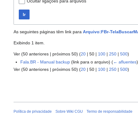
Ocultar ligações para arquivos
Ir
As seguintes páginas têm link para
Arquivo:FBr-TelaBuscarMa
Exibindo 1 item.
Ver (
50 anteriores
|
próximos 50
) (
20
|
50
|
100
|
250
|
500
)
Fala.BR - Manual backup
(link para o arquivo)
(
← afluentes
Ver (
50 anteriores
|
próximos 50
) (
20
|
50
|
100
|
250
|
500
)
Política de privacidade
Sobre Wiki CGU
Termo de responsabilidade