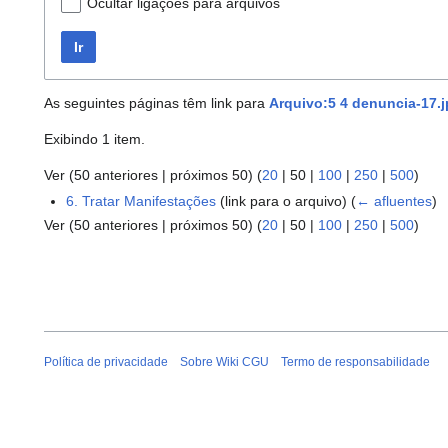
Ocultar ligações para arquivos
Ir
As seguintes páginas têm link para
Arquivo:5 4 denuncia-17.
Exibindo 1 item.
Ver (
50 anteriores
|
próximos 50
) (
20
|
50
|
100
|
250
|
500
)
6. Tratar Manifestações
(link para o arquivo)
(
← afluentes
)
Ver (
50 anteriores
|
próximos 50
) (
20
|
50
|
100
|
250
|
500
)
Política de privacidade
Sobre Wiki CGU
Termo de responsabilidade