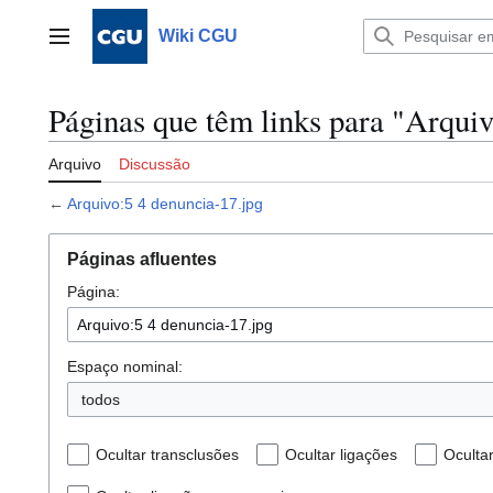
Ir
para
Wiki CGU
Menu principal
o
conteúdo
Páginas que têm links para "Arquiv
Arquivo
Discussão
←
Arquivo:5 4 denuncia-17.jpg
Páginas afluentes
Página:
Espaço nominal:
todos
Ocultar transclusões
Ocultar ligações
Oculta