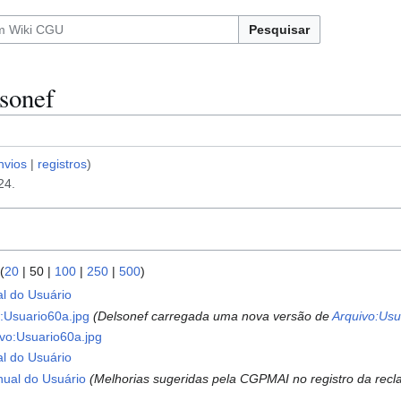
Pesquisar
lsonef
nvios
registros
24.
 (
20
|
50
|
100
|
250
|
500
)
l do Usuário
:Usuario60a.jpg
Delsonef carregada uma nova versão de
Arquivo:Usu
ivo:Usuario60a.jpg
l do Usuário
ual do Usuário
Melhorias sugeridas pela CGPMAI no registro da rec