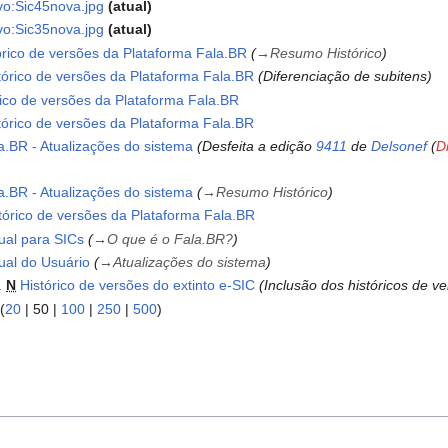
vo:Sic45nova.jpg
atual
vo:Sic35nova.jpg
atual
órico de versões da Plataforma Fala.BR
→
Resumo Histórico
tórico de versões da Plataforma Fala.BR
Diferenciação de subitens
rico de versões da Plataforma Fala.BR
tórico de versões da Plataforma Fala.BR
a.BR - Atualizações do sistema
Desfeita a edição
9411
de
Delsonef
(
D
a.BR - Atualizações do sistema
→
Resumo Histórico
tórico de versões da Plataforma Fala.BR
al para SICs
→
O que é o Fala.BR?
al do Usuário
→
Atualizações do sistema
N
Histórico de versões do extinto e-SIC
Inclusão dos históricos de v
 (
20
|
50
|
100
|
250
|
500
)