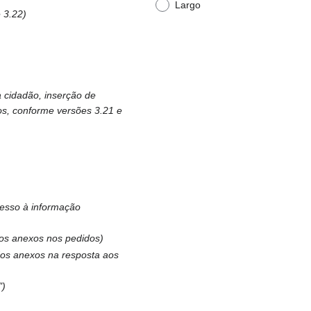
Largo
e 3.22
ra cidadão, inserção de
os, conforme versões 3.21 e
cesso à informação
os anexos nos pedidos
os anexos na resposta aos
"