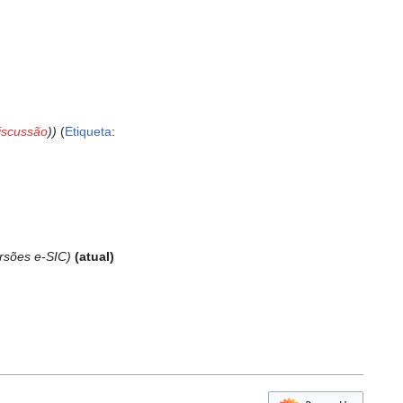
iscussão
)
Etiqueta
:
ersões e-SIC
atual