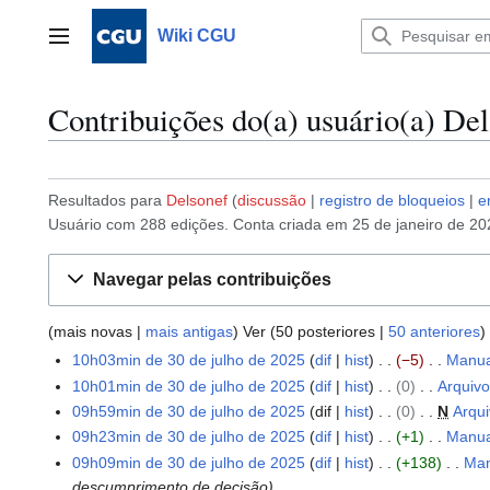
Ir
para
Wiki CGU
Menu principal
o
conteúdo
Contribuições do(a) usuário(a) De
Resultados para
Delsonef
discussão
registro de bloqueios
e
Usuário com 288 edições. Conta criada em 25 de janeiro de 20
Navegar pelas contribuições
(
mais novas
|
mais antigas
) Ver (
50 posteriores
|
50 anteriores
)
10h03min de 30 de julho de 2025
dif
hist
−5
Manua
3
S
10h01min de 30 de julho de 2025
dif
hist
0
Arquivo
0
e
09h59min de 30 de julho de 2025
dif
hist
0
N
Arqu
d
m
S
e
09h23min de 30 de julho de 2025
dif
hist
+1
Manua
r
e
S
j
09h09min de 30 de julho de 2025
dif
hist
+138
Man
e
m
e
u
descumprimento de decisão