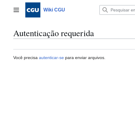
Ir
para
Wiki CGU
Menu principal
o
conteúdo
Autenticação requerida
Você precisa
autenticar-se
para enviar arquivos.