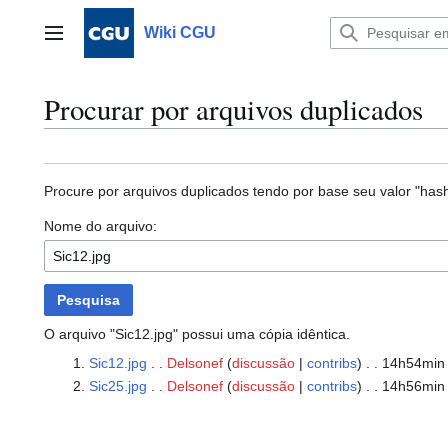
Ir
para
Wiki CGU
Menu principal
o
conteúdo
Procurar por arquivos duplicados
Procure por arquivos duplicados tendo por base seu valor "hash
Nome do arquivo:
Pesquisa
O arquivo "Sic12.jpg" possui uma cópia idêntica.
Sic12.jpg
. .
Delsonef
(
discussão
|
contribs
)
. . 14h54min
Sic25.jpg
. .
Delsonef
(
discussão
|
contribs
)
. . 14h56min