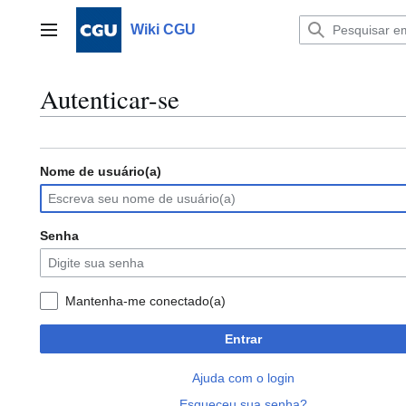
Ir
para
Wiki CGU
Menu principal
o
conteúdo
Autenticar-se
Nome de usuário(a)
Senha
Mantenha-me conectado(a)
Entrar
Ajuda com o login
Esqueceu sua senha?