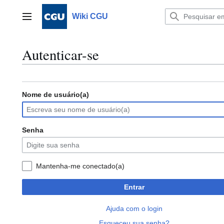
Ir
para
Wiki CGU
Menu principal
o
conteúdo
Autenticar-se
Nome de usuário(a)
Senha
Mantenha-me conectado(a)
Entrar
Ajuda com o login
Esqueceu sua senha?