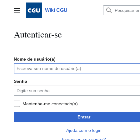
Ir
para
Wiki CGU
Menu principal
o
conteúdo
Autenticar-se
Nome de usuário(a)
Senha
Mantenha-me conectado(a)
Entrar
Ajuda com o login
Esqueceu sua senha?