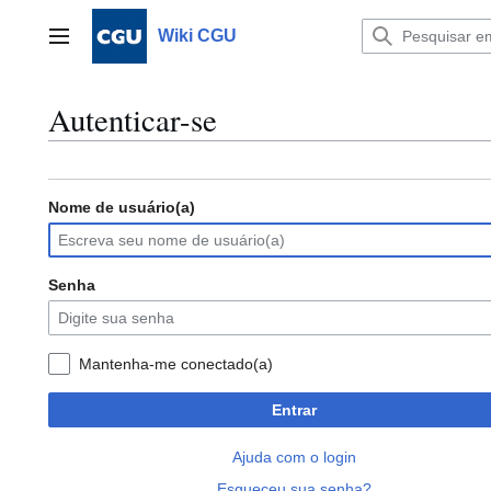
Ir
para
Wiki CGU
Menu principal
o
conteúdo
Autenticar-se
Nome de usuário(a)
Senha
Mantenha-me conectado(a)
Entrar
Ajuda com o login
Esqueceu sua senha?