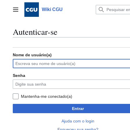
Ir
para
Wiki CGU
Menu principal
o
conteúdo
Autenticar-se
Nome de usuário(a)
Senha
Mantenha-me conectado(a)
Entrar
Ajuda com o login
Esqueceu sua senha?