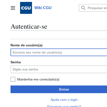
Ir
para
Wiki CGU
Menu principal
o
conteúdo
Autenticar-se
Nome de usuário(a)
Senha
Mantenha-me conectado(a)
Entrar
Ajuda com o login
Esqueceu sua senha?