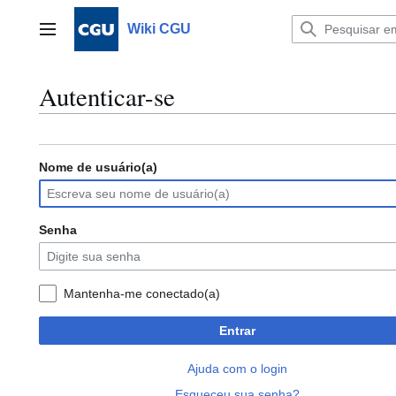
Ir
para
Wiki CGU
Menu principal
o
conteúdo
Autenticar-se
Nome de usuário(a)
Senha
Mantenha-me conectado(a)
Entrar
Ajuda com o login
Esqueceu sua senha?