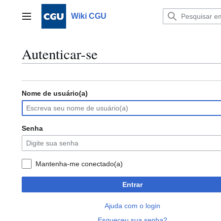
Ir
para
Wiki CGU
Menu principal
o
conteúdo
Autenticar-se
Nome de usuário(a)
Senha
Mantenha-me conectado(a)
Entrar
Ajuda com o login
Esqueceu sua senha?