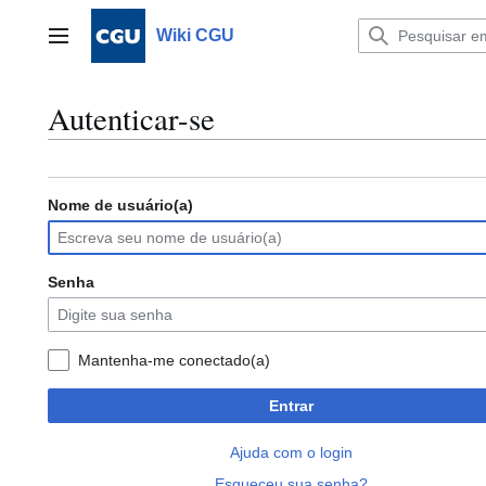
Ir
para
Wiki CGU
Menu principal
o
conteúdo
Autenticar-se
Nome de usuário(a)
Senha
Mantenha-me conectado(a)
Entrar
Ajuda com o login
Esqueceu sua senha?