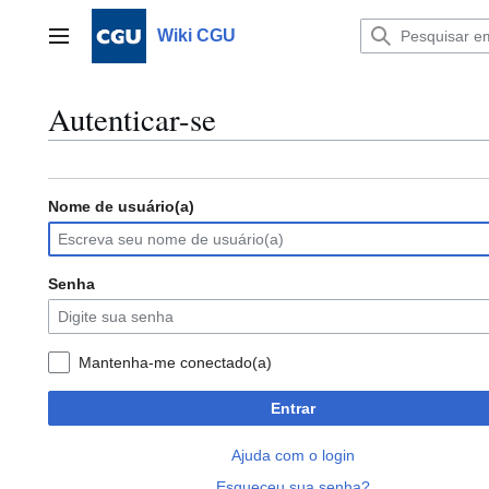
Ir
para
Wiki CGU
Menu principal
o
conteúdo
Autenticar-se
Nome de usuário(a)
Senha
Mantenha-me conectado(a)
Entrar
Ajuda com o login
Esqueceu sua senha?