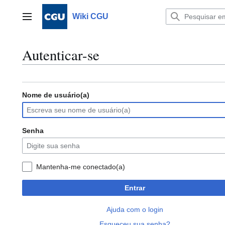
Ir
para
Wiki CGU
Menu principal
o
conteúdo
Autenticar-se
Nome de usuário(a)
Senha
Mantenha-me conectado(a)
Entrar
Ajuda com o login
Esqueceu sua senha?