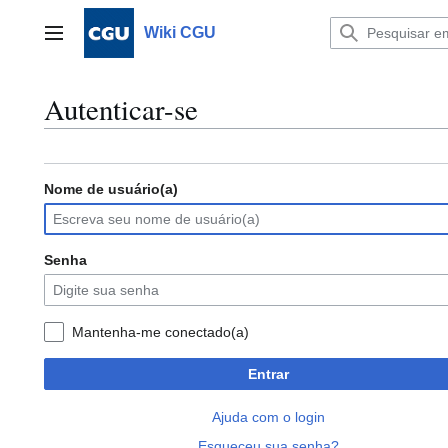
Ir
para
Wiki CGU
Menu principal
o
conteúdo
Autenticar-se
Nome de usuário(a)
Senha
Mantenha-me conectado(a)
Entrar
Ajuda com o login
Esqueceu sua senha?