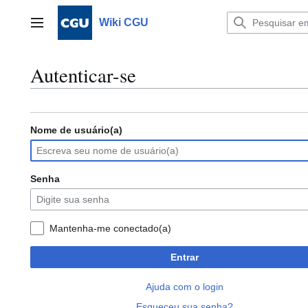
Ir
para
Wiki CGU
Menu principal
o
conteúdo
Autenticar-se
Nome de usuário(a)
Senha
Mantenha-me conectado(a)
Entrar
Ajuda com o login
Esqueceu sua senha?