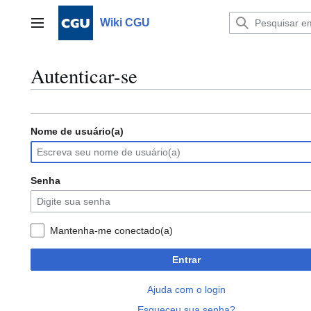
Ir
para
Wiki CGU
Menu principal
o
conteúdo
Autenticar-se
Nome de usuário(a)
Senha
Mantenha-me conectado(a)
Entrar
Ajuda com o login
Esqueceu sua senha?