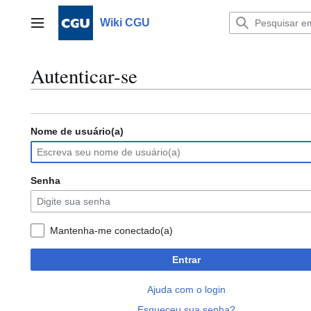
Ir
para
Wiki CGU
Menu principal
o
conteúdo
Autenticar-se
Nome de usuário(a)
Senha
Mantenha-me conectado(a)
Entrar
Ajuda com o login
Esqueceu sua senha?