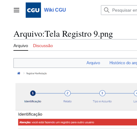
Ir
para
Wiki CGU
Menu principal
o
conteúdo
Arquivo
:
Tela Registro 9.png
Arquivo
Discussão
Arquivo
Histórico do ar