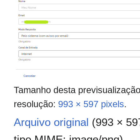
Tamanho desta previsualizaçã
resolução:
993 × 597 pixels
.
Arquivo original
(993 × 59
tipo MIME:
image/png
)