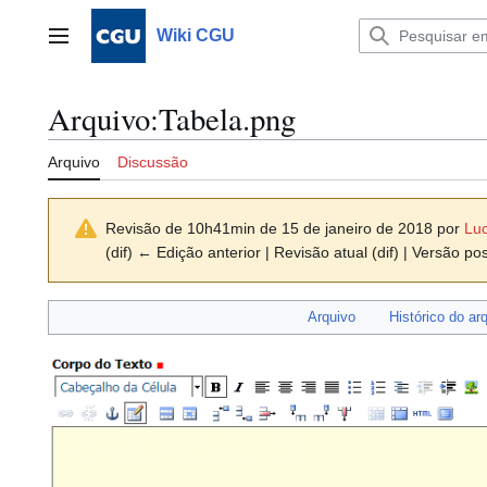
Ir
para
Wiki CGU
Menu principal
o
conteúdo
Arquivo
:
Tabela.png
Arquivo
Discussão
Revisão de 10h41min de 15 de janeiro de 2018 por
Lu
(dif) ← Edição anterior | Revisão atual (dif) | Versão pos
Arquivo
Histórico do ar