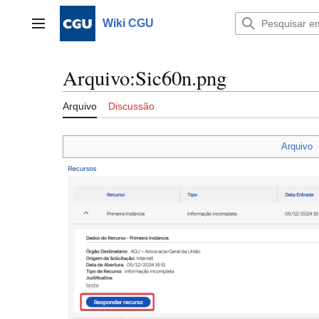
Ir
para
Wiki CGU
Menu principal
o
conteúdo
Arquivo
:
Sic60n.png
Arquivo
Discussão
Arquivo