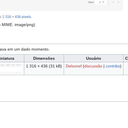
o:
1 316 × 436 pixels
.
po MIME:
image/png
)
estava em um dado momento.
iniatura
Dimensões
Usuário
C
1 316 × 436
(31 kB)
Delsonef
(
discussão
|
contribs
)