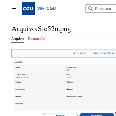
Ir
para
Wiki CGU
Menu principal
o
conteúdo
Arquivo
:
Sic52n.png
Arquivo
Discussão
Arquivo
Histórico do ar