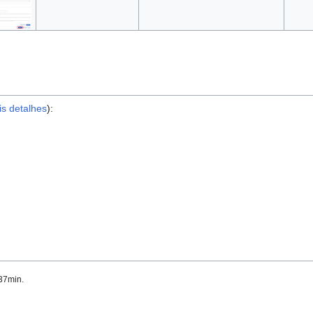
s detalhes
):
h37min.