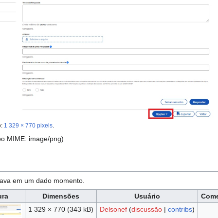
o:
1 329 × 770 pixels
.
ipo MIME:
image/png
)
estava em um dado momento.
ura
Dimensões
Usuário
Come
1 329 × 770
(343 kB)
Delsonef
(
discussão
|
contribs
)