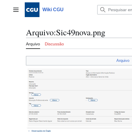
Ir
para
Wiki CGU
Menu principal
o
conteúdo
Arquivo
:
Sic49nova.png
Arquivo
Discussão
Arquivo