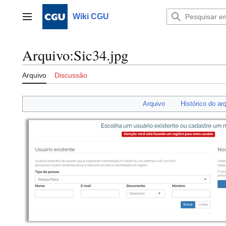
Ir
para
Wiki CGU
Menu principal
o
conteúdo
Arquivo
:
Sic34.jpg
Arquivo
Discussão
Arquivo
Histórico do ar