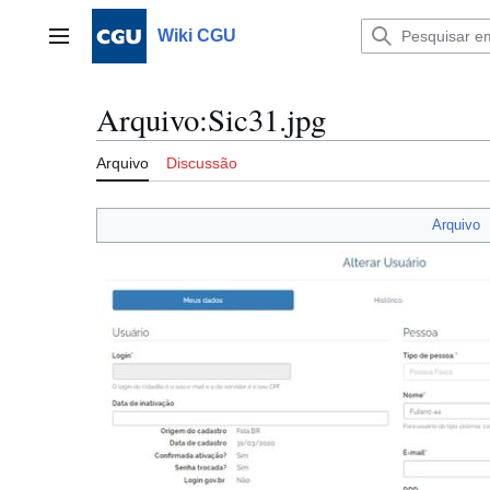
Ir
para
Wiki CGU
Menu principal
o
conteúdo
Arquivo
:
Sic31.jpg
Arquivo
Discussão
Arquivo