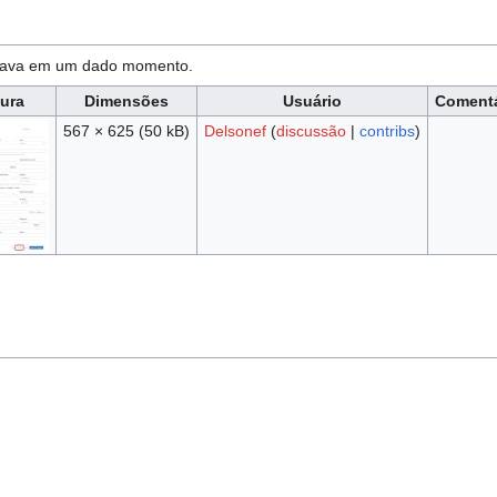
estava em um dado momento.
tura
Dimensões
Usuário
Comentá
567 × 625
(50 kB)
Delsonef
(
discussão
|
contribs
)