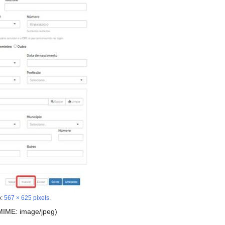
o:
567 × 625 pixels
.
 MIME:
image/jpeg
)