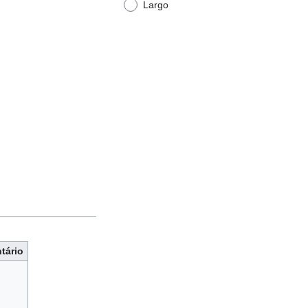
Largo
tário