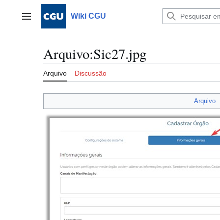
Ir
para
Wiki CGU
Menu principal
o
conteúdo
Arquivo
:
Sic27.jpg
Arquivo
Discussão
Arquivo