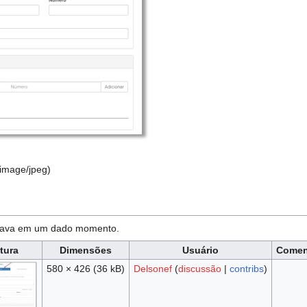
image/jpeg
)
estava em um dado momento.
tura
Dimensões
Usuário
Comen
580 × 426
(36 kB)
Delsonef
(
discussão
|
contribs
)