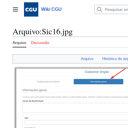
Ir
para
Wiki CGU
Menu principal
o
conteúdo
Arquivo
:
Sic16.jpg
Arquivo
Discussão
Arquivo
Histórico do ar