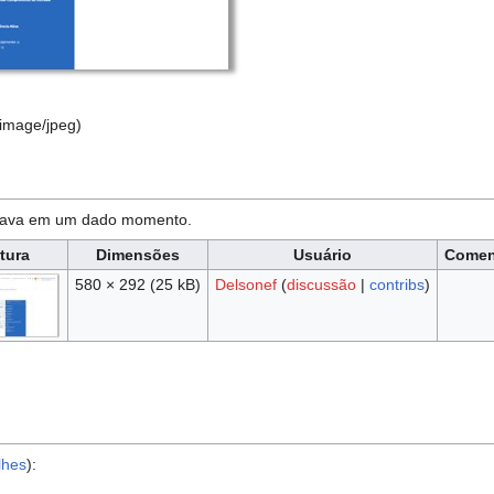
image/jpeg
)
estava em um dado momento.
tura
Dimensões
Usuário
Comen
580 × 292
(25 kB)
Delsonef
(
discussão
|
contribs
)
lhes
):