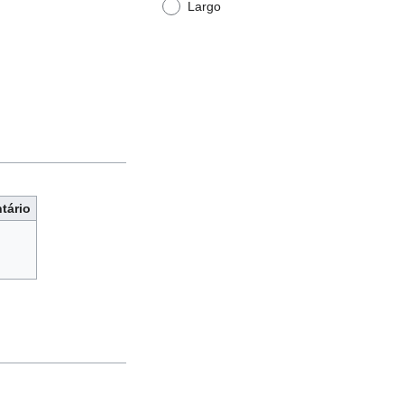
Largo
tário