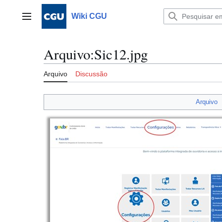
Ir
para
Wiki CGU
Menu principal
o
conteúdo
Arquivo
:
Sic12.jpg
Arquivo
Discussão
Arquivo