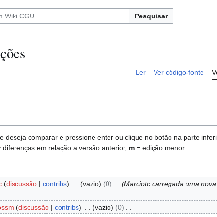
Pesquisar
ições
Ler
Ver código-fonte
V
deseja comparar e pressione enter ou clique no botão na parte inferio
 diferenças em relação a versão anterior,
m
= edição menor.
c
discussão
contribs
vazio
0
Marciotc carregada uma nova
ossm
discussão
contribs
vazio
0