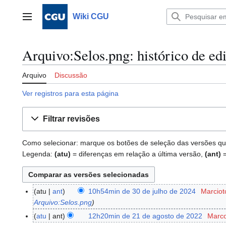
Ir
para
Wiki CGU
Menu principal
o
conteúdo
Arquivo:Selos.png: histórico de ed
Arquivo
Discussão
Ver registros para esta página
Filtrar revisões
Como selecionar: marque os botões de seleção das versões que 
Legenda:
(atu)
= diferenças em relação a última versão,
(ant)
=
atu
ant
10h54min de 30 de julho de 2024
Marciot
3
Arquivo:Selos.png
0
d
atu
ant
12h20min de 21 de agosto de 2022
Marc
2
e