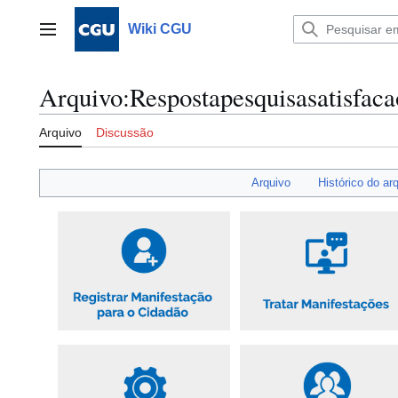
Ir
para
Wiki CGU
Menu principal
o
conteúdo
Arquivo
:
Respostapesquisasatisfaca
Arquivo
Discussão
Arquivo
Histórico do ar