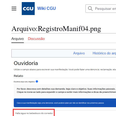
Ir
para
Wiki CGU
Menu principal
o
conteúdo
Arquivo
:
RegistroManif04.png
Arquivo
Discussão
Arquivo
Histórico do ar