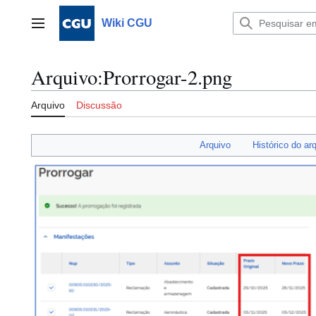
Ir
para
Wiki CGU
Menu principal
o
conteúdo
Arquivo
:
Prorrogar-2.png
Arquivo
Discussão
Arquivo
Histórico do ar