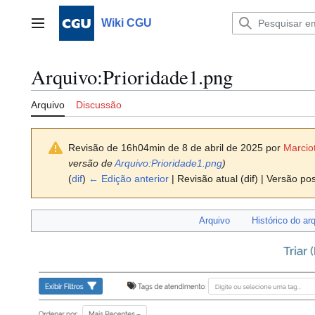
Ir
para
Wiki CGU
Menu principal
o
conteúdo
Arquivo
:
Prioridade1.png
Arquivo
Discussão
Revisão de 16h04min de 8 de abril de 2025 por
Marcio
versão de
Arquivo:Prioridade1.png
)
(
dif
)
← Edição anterior
| Revisão atual (dif) | Versão pos
Arquivo
Histórico do ar