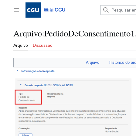
Ir
para
Wiki CGU
Menu principal
o
conteúdo
Arquivo
:
PedidoDeConsentimento1
Arquivo
Discussão
Arquivo
Histórico do ar