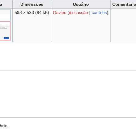
a
Dimensões
Usuário
Comentári
593 × 523
(94 kB)
Daviec
(
discussão
|
contribs
)
8min.