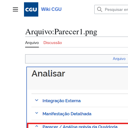
Ir
para
Wiki CGU
Menu principal
o
conteúdo
Arquivo
:
Parecer1.png
Arquivo
Discussão
Arquivo