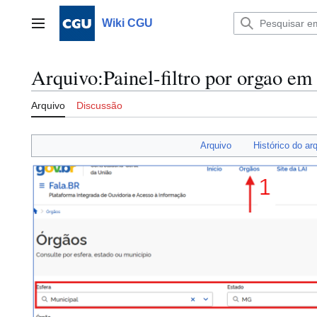
Ir
para
Wiki CGU
Menu principal
o
conteúdo
Arquivo
:
Painel-filtro por orgao em
Arquivo
Discussão
Arquivo
Histórico do ar