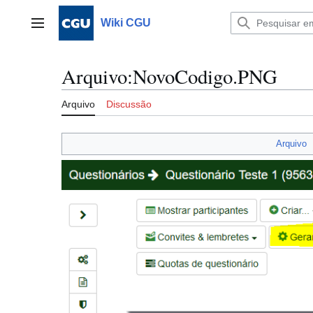
Ir
para
Wiki CGU
Menu principal
o
conteúdo
Arquivo
:
NovoCodigo.PNG
Arquivo
Discussão
Arquivo