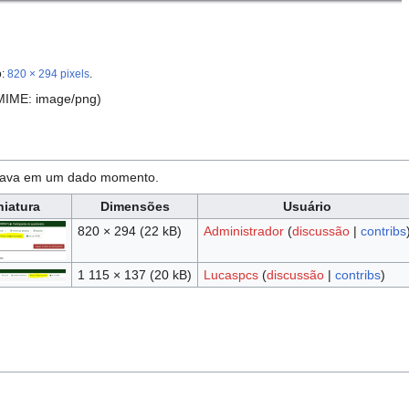
o:
820 × 294 pixels
.
 MIME:
image/png
)
estava em um dado momento.
niatura
Dimensões
Usuário
820 × 294
(22 kB)
Administrador
(
discussão
|
contribs
1 115 × 137
(20 kB)
Lucaspcs
(
discussão
|
contribs
)