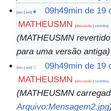
b
r
09h49min de 19 
o
atu
ant
d
MATHEUSMN
e
discussão
contribs
2
0
MATHEUSMN revertid
2
2
para uma versão antiga
09h49min de 19 
atu
ant
MATHEUSMN
discussão
contribs
MATHEUSMN carregada
Arquivo:Mensagem2.jpg