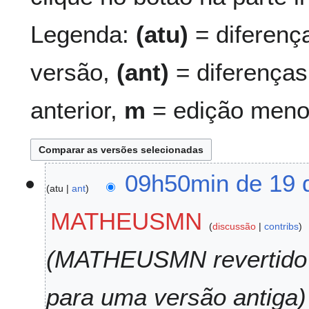
Legenda:
(atu)
= diferenç
versão,
(ant)
= diferenças
anterior,
m
= edição meno
1
09h50min de 19 
atu
ant
9
d
MATHEUSMN
e
discussão
contribs
s
e
MATHEUSMN revertid
t
e
para uma versão antiga
m