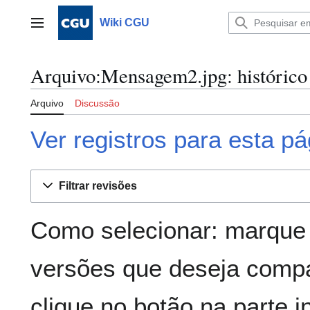
Ir
para
Wiki CGU
Menu principal
o
conteúdo
Arquivo:Mensagem2.jpg: histórico
Arquivo
Discussão
Ver registros para esta pá
Filtrar revisões
Como selecionar: marque 
versões que deseja compa
clique no botão na parte in