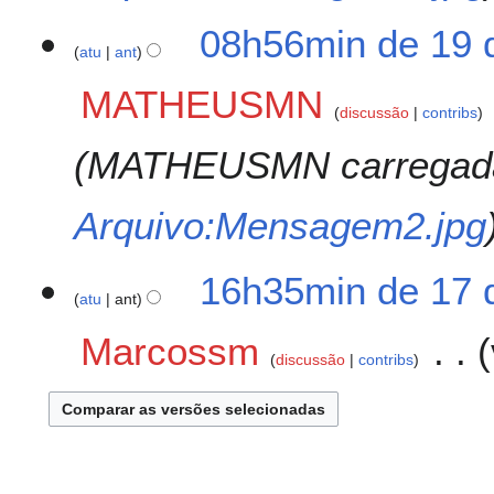
08h56min de 19 
atu
ant
MATHEUSMN
discussão
contribs
MATHEUSMN carregada
Arquivo:Mensagem2.jpg
1
16h35min de 17 
atu
ant
7
d
Marcossm
e
discussão
contribs
d
S
e
e
z
m
e
r
m
e
b