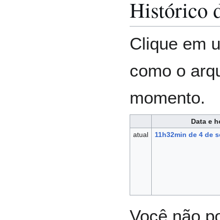
Histórico 
Clique em u
como o arq
momento.
Data e h
atual
11h32min de 4 de s
Você não po