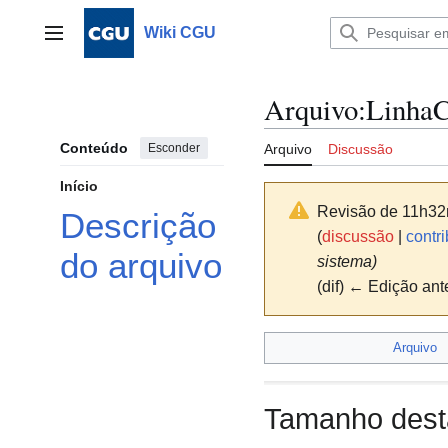
Ir
para
Wiki CGU
Menu principal
o
conteúdo
Arquivo
:
LinhaC
Conteúdo
Esconder
Arquivo
Discussão
Início
Revisão de 11h32
Descrição
(
discussão
|
contri
do arquivo
sistema)
(dif) ← Edição ante
Arquivo
Tamanho desta