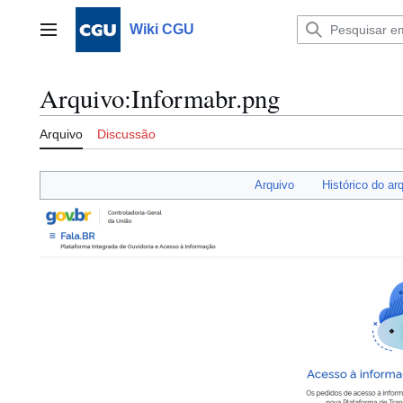
Ir
para
Wiki CGU
Menu principal
o
conteúdo
Arquivo
:
Informabr.png
Arquivo
Discussão
Arquivo
Histórico do ar